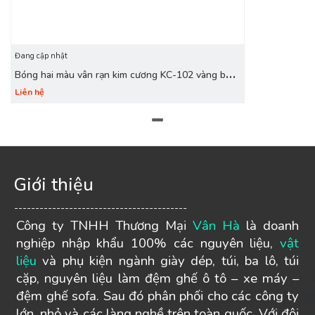
Đang cập nhật
Bóng hai màu vân rạn kim cương KC-102 vàng bò
nhạt
Liên hệ
Giới thiệu
-----------------------------------------
Công ty TNHH Thương Mại
Vân Hà
là doanh
nghiệp nhập khẩu 100% các nguyên liệu,
vật
liệu
và phụ kiện ngành giày dép, túi, ba lô, túi
cặp, nguyên liệu làm đệm ghế ô tô – xe máy –
đệm ghế sofa. Sau đó phân phối cho các công ty
lớn, nhỏ và các làng nghề trên toàn quốc. Với đội