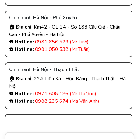
Chi nhánh Hà Nội - Phú Xuyên
🏠 Địa chỉ:
Km42 - QL 1A - Số 183 Cầu Giẽ - Châu
Can - Phú Xuyên - Hà Nội
☎️ Hotline:
0981 656 529 (Mr Linh)
☎️ Hotline:
0981 050 538 (Mr Tuấn)
Chi nhánh Hà Nội - Thạch Thất
🏠 Địa chỉ:
22A Liên Xã - Hữu Bằng - Thạch Thất - Hà
Nội
☎️ Hotline:
0971 808 186 (Mr Thương)
☎️ Hotline:
0988 235 674 (Ms Vân Anh)
Chi nhánh Hải Dương
🏠 Địa chỉ:
Cổng Hậu - Trúc Lâm - Gia Lộc - Hải Dương
☎️ Hotline:
0868 007 088 (Mr Thạo)