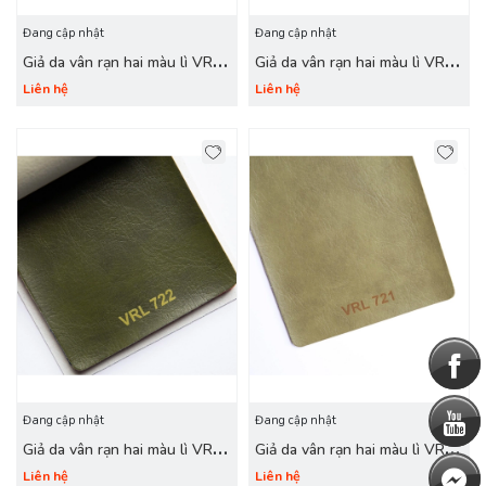
Đang cập nhật
Đang cập nhật
Giả da vân rạn hai màu lì VRL
Giả da vân rạn hai màu lì VRL
724 xanh nước biển
723 xanh rêu
Liên hệ
Liên hệ
Đang cập nhật
Đang cập nhật
Giả da vân rạn hai màu lì VRL
Giả da vân rạn hai màu lì VRL
722 xanh lá
721 cỏ úa
Liên hệ
Liên hệ