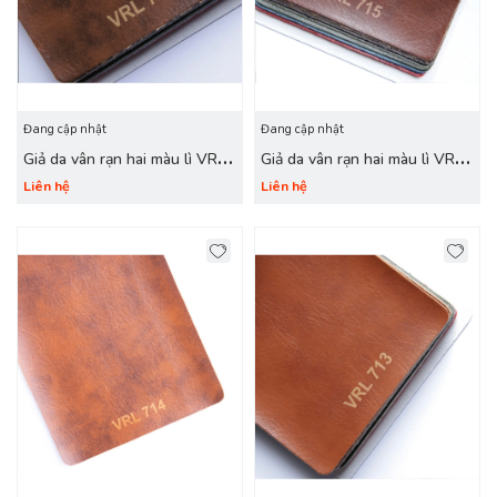
Đang cập nhật
Đang cập nhật
Giả da vân rạn hai màu lì VRL
Giả da vân rạn hai màu lì VRL
716 hạt dẻ
715 café đen
Liên hệ
Liên hệ