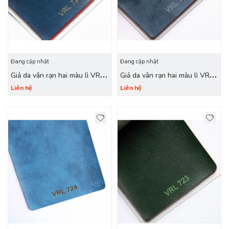
Đang cập nhật
Đang cập nhật
Giả da vân rạn hai màu lì VRL
Giả da vân rạn hai màu lì VRL
726 xanh navy
725 xanh dương
Liên hệ
Liên hệ