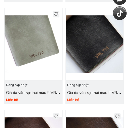
Đang cập nhật
Đang cập nhật
Giả da vân rạn hai màu lì VRL
Giả da vân rạn hai màu lì VRL
720 ngọc lục bảo
719 đen
Liên hệ
Liên hệ