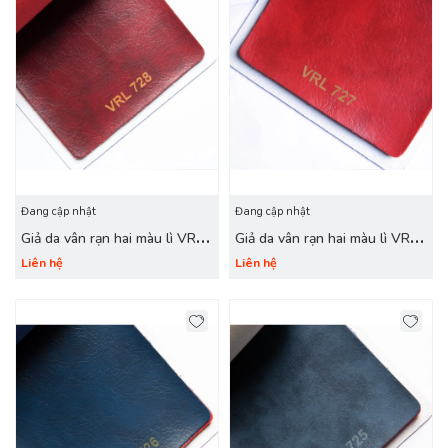
Đang cập nhật
Đang cập nhật
Giả da vân rạn hai màu lì VRL
Giả da vân rạn hai màu lì VRL
728 đỏ đậm
727 đỏ tươi
Liên hệ
Liên hệ