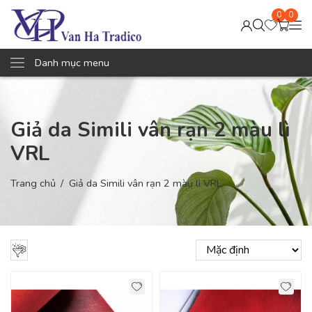
0
0
Danh mục menu
Giả da Simili vân rạn 2 màu lì
VRL
Trang chủ
Giả da Simili vân rạn 2 màu lì VRL