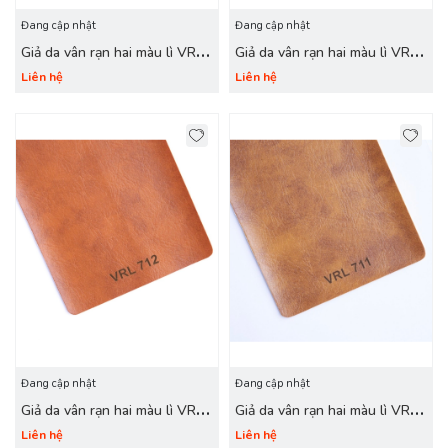
Đang cập nhật
Đang cập nhật
Giả da vân rạn hai màu lì VRL
Giả da vân rạn hai màu lì VRL
714 nâu đen
713 nâu
Liên hệ
Liên hệ
Đang cập nhật
Đang cập nhật
Giả da vân rạn hai màu lì VRL
Giả da vân rạn hai màu lì VRL
712 cam đất
711 nâu vàng
Liên hệ
Liên hệ