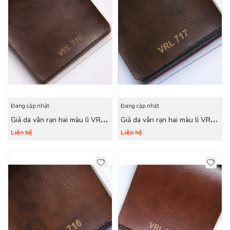
Đang cập nhật
Đang cập nhật
Giả da vân rạn hai màu lì VRL
Giả da vân rạn hai màu lì VRL
718 óc chó
717 gỗ sồi
Liên hệ
Liên hệ