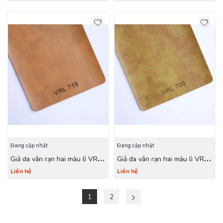
Đang cập nhật
Đang cập nhật
Giả da vân rạn hai màu lì VRL
Giả da vân rạn hai màu lì VRL
710 vàng bò
709 da bò
Liên hệ
Liên hệ
1
2