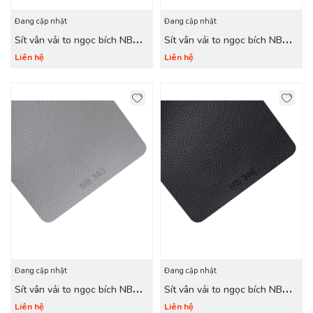
Đang cập nhật
Đang cập nhật
Sít vân vải to ngọc bích NB
Sít vân vải to ngọc bích NB
305 lông chuột
304 ghi
Liên hệ
Liên hệ
Đang cập nhật
Đang cập nhật
Sít vân vải to ngọc bích NB
Sít vân vải to ngọc bích NB
303 xám
302 đen
Liên hệ
Liên hệ