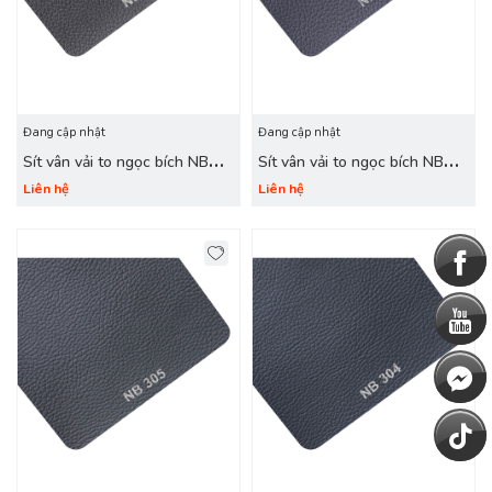
Đang cập nhật
Đang cập nhật
Sít vân vải to ngọc bích NB
Sít vân vải to ngọc bích NB
307 ghi khói
306 ghi xanh
Liên hệ
Liên hệ