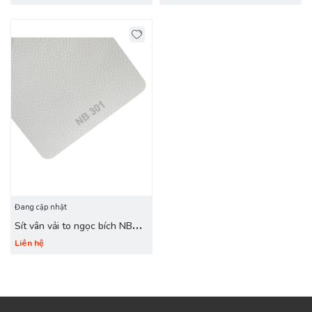
Đang cập nhật
Sít vân vải to ngọc bích NB
301 trắng
Liên hệ