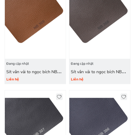
Đang cập nhật
Đang cập nhật
Sít vân vải to ngọc bích NB
Sít vân vải to ngọc bích NB
309
308 nâu nhạt
Liên hệ
Liên hệ