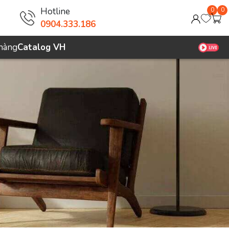
Hotline
0
0
0904.333.186
 hàng
Catalog VH