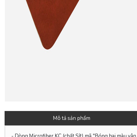
Mô tả sản phẩm
- Dòng Microfiber KC (chất Sít) mã "Bóng hai màu vân 