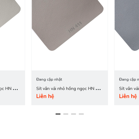
Đang cập nhật
Đang cập n
gọc HN 412
Sít vân vải nhỏ hồng ngọc HN 411
Sít vân v
Liên hệ
Liên hệ
lông chuột
xám