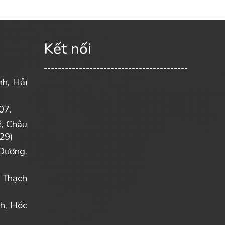
Kết nối
-----------------------------------------
nh, Hải
07.
ẽ, Châu
29)
Dương.
 Thạch
h, Hóc