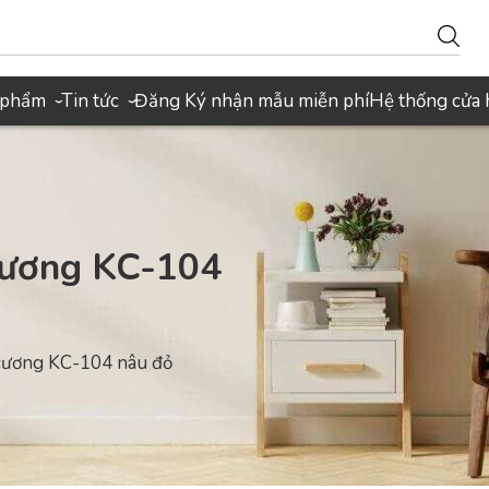
 phẩm
Tin tức
Đăng Ký nhận mẫu miễn phí
Hệ thống cửa
›
›
cương KC-104
 cương KC-104 nâu đỏ