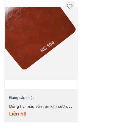
Đang cập nhật
Bóng hai màu vân rạn kim cương
Liên hệ
KC-104 nâu đỏ