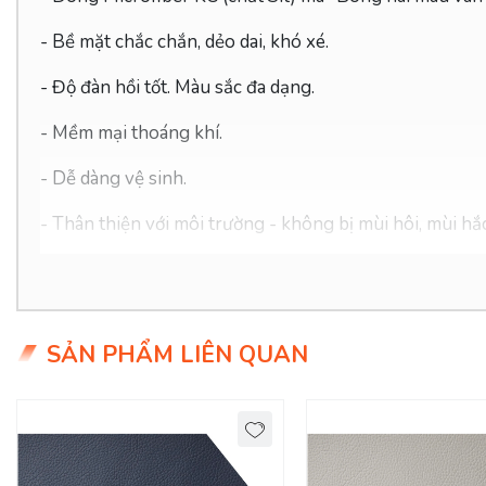
- Bề mặt chắc chắn, dẻo dai, khó xé.
- Độ đàn hồi tốt. Màu sắc đa dạng.
-
Mềm mại thoáng khí.
- Dễ dàng vệ sinh.
- Thân thiện với môi trường - không bị mùi hôi, mùi hắc
- Giá hợp lý chỉ 26x/mét
SẢN PHẨM LIÊN QUAN