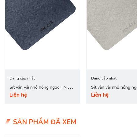
Đang cập nhật
Đang cập nhật
Sít vân vải nhỏ hồng ngọc HN 413
Sít vân vải nhỏ hồng n
Liên hệ
Liên hệ
xanh navy
ghi nhạt
SẢN PHẨM ĐÃ XEM