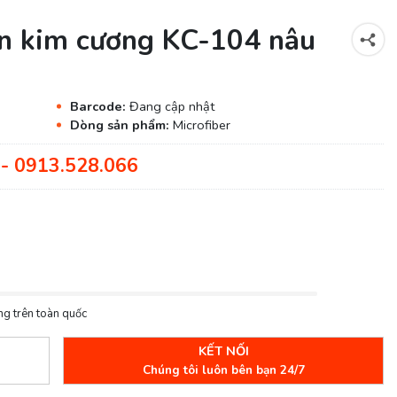
ạn kim cương KC-104 nâu
Barcode:
Đang cập nhật
Dòng sản phẩm:
Microfiber
- 0913.528.066
ng trên toàn quốc
KẾT NỐI
Chúng tôi luôn bên bạn 24/7