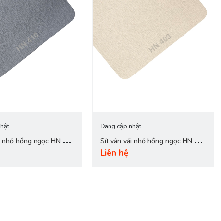
hật
Đang cập nhật
ải nhỏ hồng ngọc HN 410
Sít vân vải nhỏ hồng ngọc HN 409
Liên hệ
trắng sữa