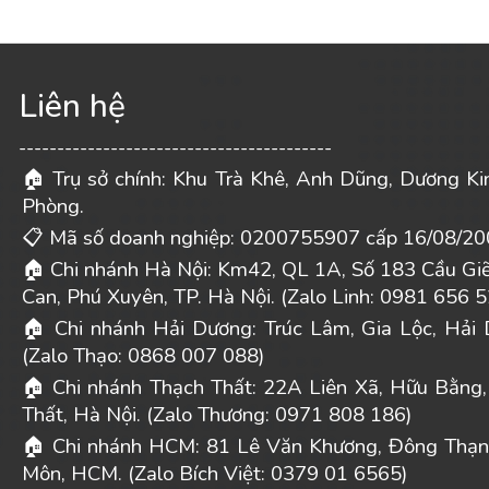
Liên hệ
-----------------------------------------
Trụ sở chính: Khu Trà Khê, Anh Dũng, Dương Ki
🏠
Phòng.
Mã số doanh nghiệp: 0200755907 cấp 16/08/20
📋
Chi nhánh Hà Nội: Km42, QL 1A, Số 183 Cầu Gi
🏠
Can, Phú Xuyên, TP. Hà Nội. (Zalo Linh: 0981 656 5
Chi nhánh Hải Dương: Trúc Lâm, Gia Lộc, Hải 
🏠
(Zalo Thạo: 0868 007 088)
Chi nhánh Thạch Thất: 22A Liên Xã, Hữu Bằng,
🏠
Thất, Hà Nội. (Zalo Thương: 0971 808 186)
Chi nhánh HCM: 81 Lê Văn Khương, Đông Thạn
🏠
Môn, HCM. (Zalo Bích Việt: 0379 01 6565)