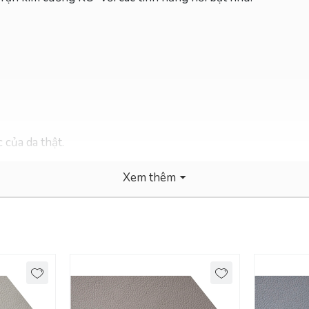
 của da thật.
Xem thêm