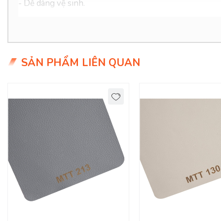
- Dễ dàng vệ sinh.
- Giá siêu hợp lý chỉ 1xx/mét (xx tiểu học ạ)
SẢN PHẨM LIÊN QUAN