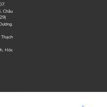
07.
ẽ, Châu
29)
Dương.
 Thạch
h, Hóc