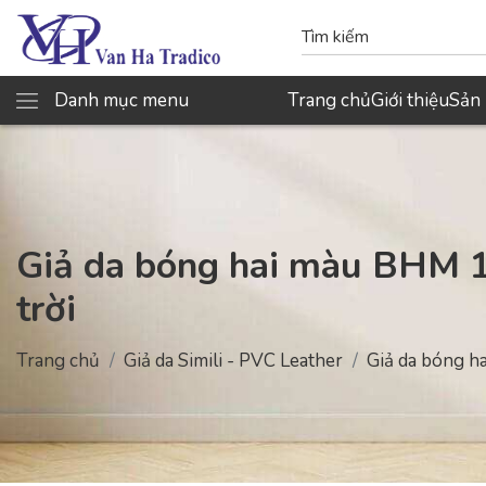
Danh mục menu
Trang chủ
Giới thiệu
Sản
Giả da bóng hai màu BHM 
trời
Trang chủ
Giả da Simili - PVC Leather
Giả da bóng h