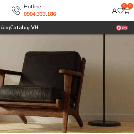
Hotline
0
0
0904.333.186
 hàng
Catalog VH