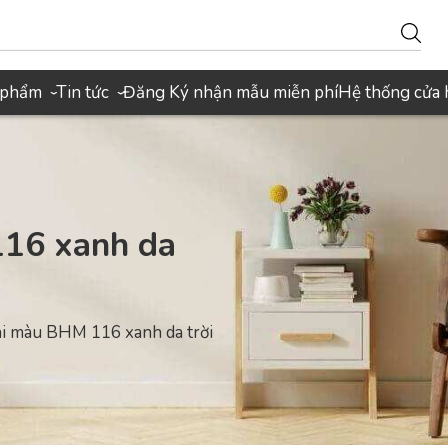
 phẩm
Tin tức
Đăng Ký nhận mẫu miễn phí
Hệ thống cửa
›
›
116 xanh da
ai màu BHM 116 xanh da trời