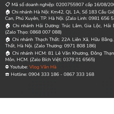
Mã số doanh nghiệp: 0200755907 cấp 16/08/20
📋
Chi nhánh Hà Nội: Km42, QL 1A, Số 183 Cầu Gi
🏠
Can, Phú Xuyên, TP. Hà Nội. (Zalo Linh: 0981 656 5
Chi nhánh Hải Dương: Trúc Lâm, Gia Lộc, Hải 
🏠
(Zalo Thạo: 0868 007 088)
Chi nhánh Thạch Thất: 22A Liên Xã, Hữu Bằng,
🏠
Thất, Hà Nội. (Zalo Thương: 0971 808 186)
Chi nhánh HCM: 81 Lê Văn Khương, Đông Thạn
🏠
Môn, HCM. (Zalo Bích Việt: 0379 01 6565)
Youtube:
Vlog Vân Hà
⛔
️ Hotline: 0904 333 186 - 0867 333 168
☎