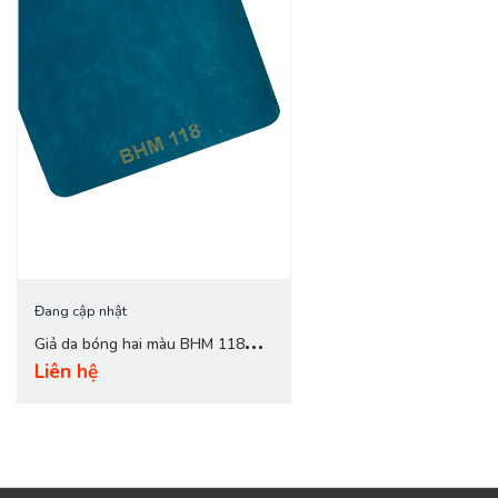
Đang cập nhật
Giả da bóng hai màu BHM 118
Liên hệ
xanh cổ vịt