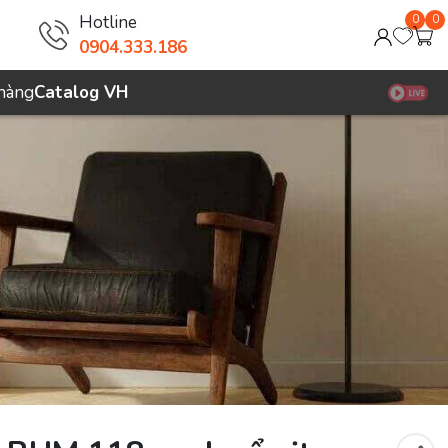
Hotline
0
0
0904.333.186
 hàng
Catalog VH