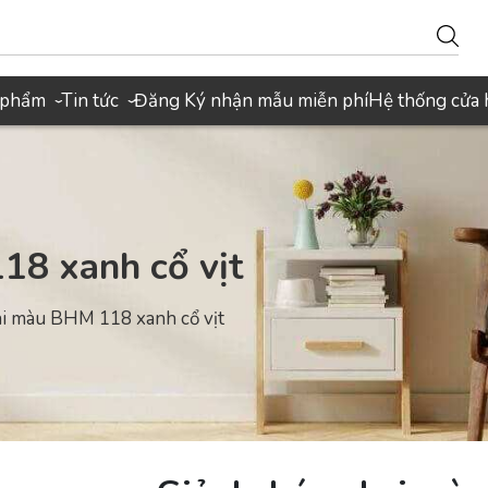
 phẩm
Tin tức
Đăng Ký nhận mẫu miễn phí
Hệ thống cửa
›
›
18 xanh cổ vịt
ai màu BHM 118 xanh cổ vịt