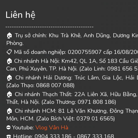
Liên hệ
-----------------------------------------
Trụ sở chính: Khu Trà Khê, Anh Dũng, Dương Ki
🏠
Phòng.
Mã số doanh nghiệp: 0200755907 cấp 16/08/20
📋
Chi nhánh Hà Nội: Km42, QL 1A, Số 183 Cầu Gi
🏠
Can, Phú Xuyên, TP. Hà Nội. (Zalo Linh: 0981 656 5
Chi nhánh Hải Dương: Trúc Lâm, Gia Lộc, Hải 
🏠
(Zalo Thạo: 0868 007 088)
Chi nhánh Thạch Thất: 22A Liên Xã, Hữu Bằng,
🏠
Thất, Hà Nội. (Zalo Thương: 0971 808 186)
Chi nhánh HCM: 81 Lê Văn Khương, Đông Thạn
🏠
Môn, HCM. (Zalo Bích Việt: 0379 01 6565)
Youtube:
Vlog Vân Hà
⛔
️ Hotline: 0904 333 186 - 0867 333 168
☎