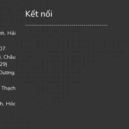
Kết nối
-----------------------------------------
nh, Hải
07.
ẽ, Châu
29)
Dương.
 Thạch
h, Hóc