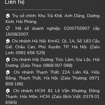
Liên hệ
-----------------------------------------
Trụ sở chính: Khu Trà Khê, Anh Dũng, Dương
🏠
Kinh, Hải Phòng.
Mã số doanh nghiệp: 0200755907 cấp
📋
16/08/2007.
Chi nhánh Hà Nội: Km42, QL 1A, Số 183 Cầu
🏠
Giẽ, Châu Can, Phú Xuyên, TP. Hà Nội. (Zalo
Linh: 0981 656 529)
Chi nhánh Hải Dương: Trúc Lâm, Gia Lộc, Hải
🏠
Dương. (Zalo Thạo: 0868 007 088)
Chi nhánh Thạch Thất: 22A Liên Xã, Hữu
🏠
Bằng, Thạch Thất, Hà Nội. (Zalo Thương: 0971
808 186)
Chi nhánh HCM: 81 Lê Văn Khương, Đông
🏠
Thạnh, Hóc Môn, HCM. (Zalo Bích Việt: 0379 01
6565)