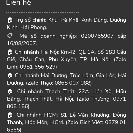
Liên hệ
-----------------------------------------
Trụ sở chính: Khu Trà Khê, Anh Dũng, Dương
🏠
Kinh, Hải Phòng.
Mã số doanh nghiệp: 0200755907 cấp
📋
16/08/2007.
Chi nhánh Hà Nội: Km42, QL 1A, Số 183 Cầu
🏠
Giẽ, Châu Can, Phú Xuyên, TP. Hà Nội. (Zalo
Linh: 0981 656 529)
Chi nhánh Hải Dương: Trúc Lâm, Gia Lộc, Hải
🏠
Dương. (Zalo Thạo: 0868 007 088)
Chi nhánh Thạch Thất: 22A Liên Xã, Hữu
🏠
Bằng, Thạch Thất, Hà Nội. (Zalo Thương: 0971
808 186)
Chi nhánh HCM: 81 Lê Văn Khương, Đông
🏠
Thạnh, Hóc Môn, HCM. (Zalo Bích Việt: 0379 01
6565)