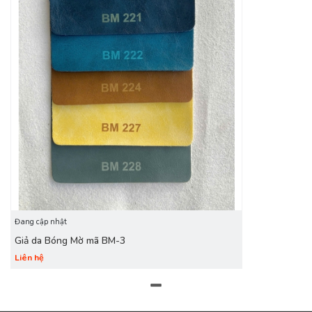
Da sofa PVC BHM-BM bóng 2 màu nhà Vân Hà chính
là giải pháp hoàn hảo, mang đến vẻ đẹp bền bỉ, độc đáo và
sự sang trọng cho bất kỳ không gian nào mà nó hiện diện.
Đang cập nhật
Giả da Bóng Mờ mã BM-3
Liên hệ