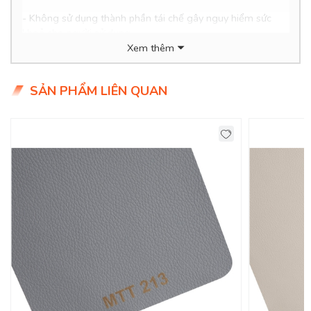
- Không sử dụng thành phần tái chế gây nguy hiểm sức
khoẻ cho người sử dụng.
Xem thêm
- Thân thiện với môi trường, dễ dàng vệ sinh.
- Giá siêu hợp lý chỉ 2xx/mét (xx tiểu học ạ)
SẢN PHẨM LIÊN QUAN