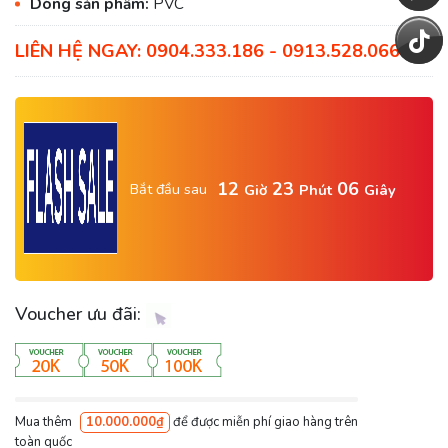
Dòng sản phẩm:
PVC
LIÊN HỆ NGAY: 0904.333.186 - 0913.528.066
12
23
05
Bắt đầu sau
Giờ
Phút
Giây
Voucher ưu đãi:
Mua thêm
10.000.000₫
để được miễn phí giao hàng trên
toàn quốc