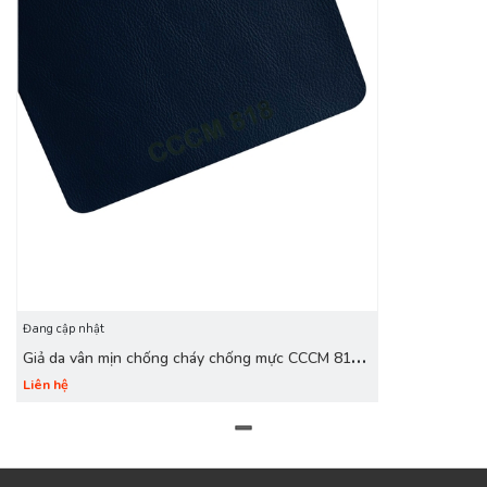
Đang cập nhật
Giả da vân mịn chống cháy chống mực CCCM 818
xanh than
Liên hệ