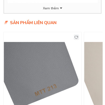
khoẻ cho người sử dụng.
Xem thêm
- Thân thiện với môi trường, dễ dàng vệ sinh.
- Giá siêu hợp lý chỉ 2xx/mét (xx tiểu học ạ)
SẢN PHẨM LIÊN QUAN