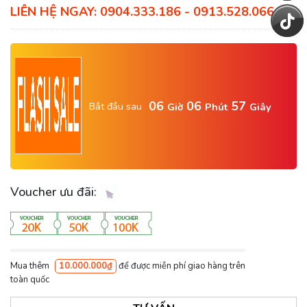
LIÊN HỆ NGAY: 0904.333.186 - 0913.528.066
06
06
56
Bắt đầu sau
Giờ
Phút
Giây
Voucher ưu đãi:
Mua thêm
10.000.000₫
để được miễn phí giao hàng trên
toàn quốc