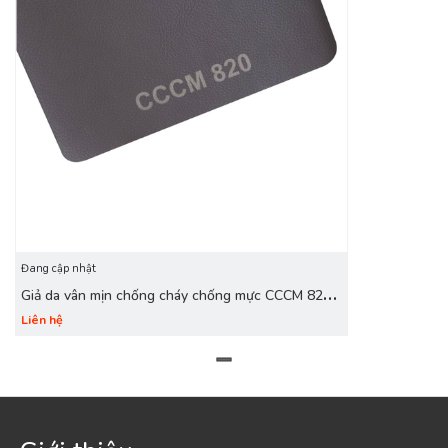
Đang cập nhật
Giả da vân mịn chống cháy chống mực CCCM 820
ghi khói
Liên hệ