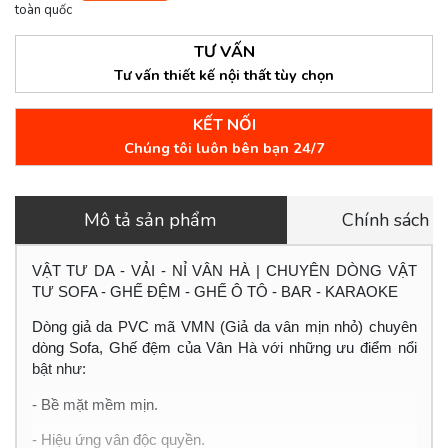
toàn quốc
TƯ VẤN
Tư vấn thiết kế nội thất tùy chọn
KẾT NỐI
Chúng tôi luôn bên bạn 24/7
Mô tả sản phẩm
Chính sách 
VẬT TƯ DA - VẢI - NỈ VÂN HÀ | CHUYÊN DÒNG VẬT
TƯ SOFA - GHẾ ĐỆM - GHẾ Ô TÔ - BAR - KARAOKE
Dòng giả da PVC mã VMN (Giả da vân mịn nhỏ) chuyên
dòng Sofa, Ghế đệm của Vân Hà với những ưu điểm nổi
bật như:
- Bề mặt mềm mịn.
- Hiệu ứng vân độc quyền.