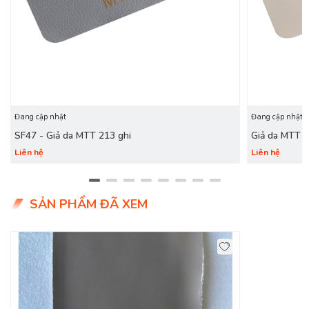
TP.HCM.
- Liên hệ: 0904.333.186 - 0867.333.168 để nhận báo giá chi
tiết + hỗ trợ 24/7 nhanh nhất ạ
Đang cập nhật
Đang cập nhật
SF47 - Giả da MTT 213 ghi
Giả da MTT 
Liên hệ
Liên hệ
SẢN PHẨM ĐÃ XEM