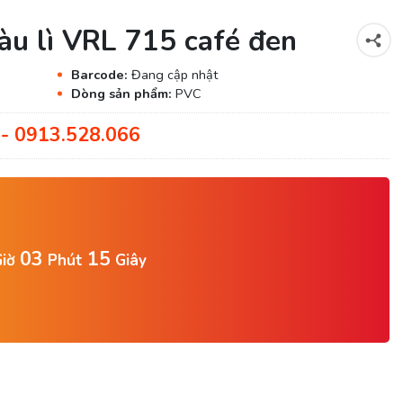
àu lì VRL 715 café đen
Barcode:
Đang cập nhật
Dòng sản phẩm:
PVC
- 0913.528.066
03
13
iờ
Phút
Giây