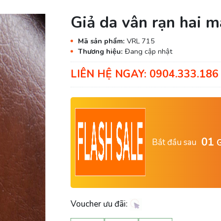
Giả da vân rạn hai m
Mã sản phẩm:
VRL 715
Thương hiệu:
Đang cập nhật
LIÊN HỆ NGAY: 0904.333.186 
01
Bắt đầu sau
G
Voucher ưu đãi: