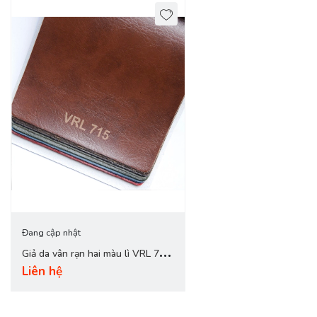
Đang cập nhật
Giả da vân rạn hai màu lì VRL 715
Liên hệ
café đen