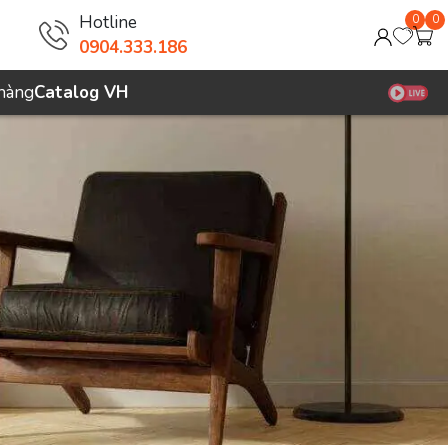
Hotline
0
0
0904.333.186
 hàng
Catalog VH