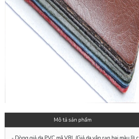
Mô tả sản phẩm
- Dòng giả da PVC mã VRL (Giả da vân rạn hai màu lì)