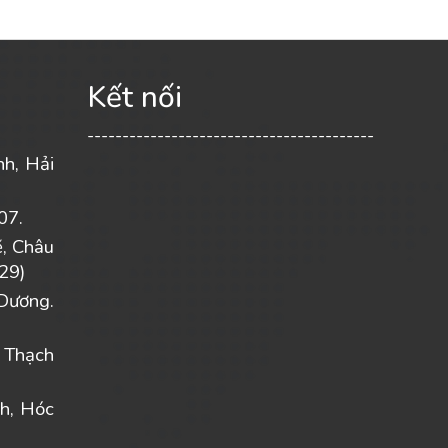
Kết nối
-----------------------------------------
nh, Hải
07.
ẽ, Châu
29)
Dương.
 Thạch
h, Hóc