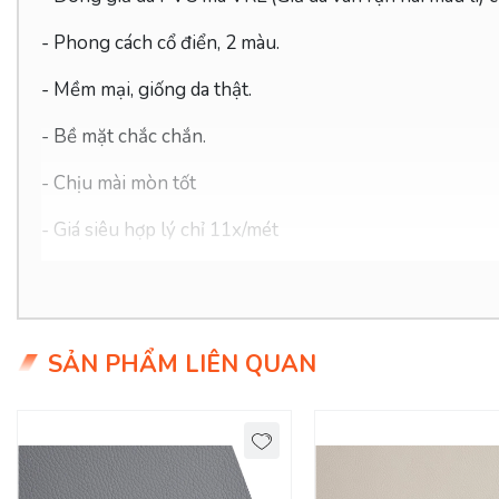
- Phong cách cổ điển, 2 màu.
-
Mềm mại, giống da thật.
- Bề mặt chắc chắn.
- Chịu mài mòn tốt
- Giá siêu hợp lý chỉ 11x/mét
SẢN PHẨM LIÊN QUAN