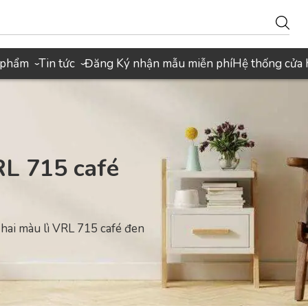
 phẩm
Tin tức
Đăng Ký nhận mẫu miễn phí
Hệ thống cửa
›
›
RL 715 café
 hai màu lì VRL 715 café đen