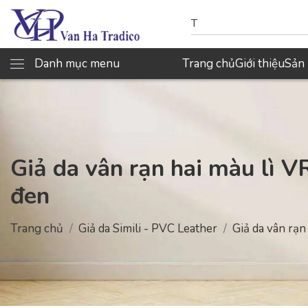
Danh mục menu
Trang chủ
Giới thiệu
Sản
Giả da vân rạn hai màu lì V
đen
Trang chủ
Giả da Simili - PVC Leather
Giả da vân rạn