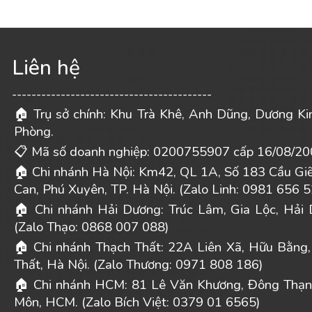
Liên hệ
-----------------------------------------
Trụ sở chính: Khu Trà Khê, Anh Dũng, Dương Ki
🏠
Phòng.
Mã số doanh nghiệp: 0200755907 cấp 16/08/20
📋
Chi nhánh Hà Nội: Km42, QL 1A, Số 183 Cầu Gi
🏠
Can, Phú Xuyên, TP. Hà Nội. (Zalo Linh: 0981 656 5
Chi nhánh Hải Dương: Trúc Lâm, Gia Lộc, Hải 
🏠
(Zalo Thạo: 0868 007 088)
Chi nhánh Thạch Thất: 22A Liên Xã, Hữu Bằng,
🏠
Thất, Hà Nội. (Zalo Thương: 0971 808 186)
Chi nhánh HCM: 81 Lê Văn Khương, Đông Thạn
🏠
Môn, HCM. (Zalo Bích Việt: 0379 01 6565)