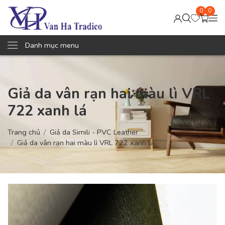
0
0
Danh mục menu
Giả da vân rạn hai màu lì VRL
722 xanh lá
Trang chủ
Giả da Simili - PVC Leather
Giả da vân rạn hai màu lì VRL 722 xanh lá