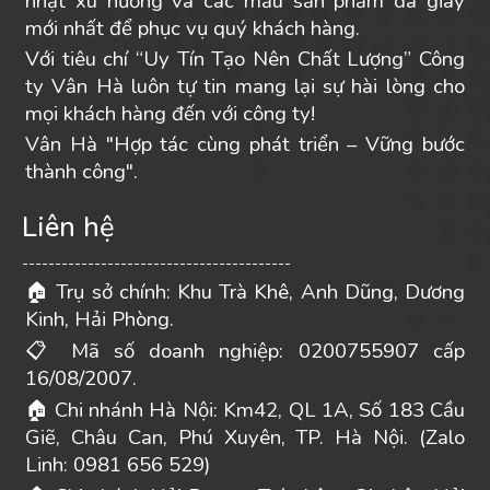
nhật xu hướng và các mẫu sản phẩm da giày
mới nhất để phục vụ quý khách hàng.
Với tiêu chí “Uy Tín Tạo Nên Chất Lượng” Công
ty Vân Hà luôn tự tin mang lại sự hài lòng cho
mọi khách hàng đến với công ty!
Vân Hà "Hợp tác cùng phát triển – Vững bước
thành công".
Liên hệ
-----------------------------------------
Trụ sở chính: Khu Trà Khê, Anh Dũng, Dương
🏠
Kinh, Hải Phòng.
Mã số doanh nghiệp: 0200755907 cấp
📋
16/08/2007.
Chi nhánh Hà Nội: Km42, QL 1A, Số 183 Cầu
🏠
Giẽ, Châu Can, Phú Xuyên, TP. Hà Nội. (Zalo
Linh: 0981 656 529)