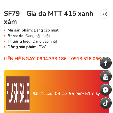
SF79 - Giả da MTT 415 xanh
xám
Mã sản phẩm:
Đang cập nhật
Barcode:
Đang cập nhật
Thương hiệu:
Đang cập nhật
Dòng sản phẩm:
PVC
LIÊN HỆ NGAY: 0904.333.186 - 0913.528.066
03
55
50
Bắt đầu sau
Giờ
Phút
Giây