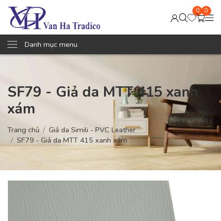
0
0
Danh mục menu
SF79 - Giả da MTT 415 xanh
xám
Trang chủ
Giả da Simili - PVC Leather
SF79 - Giả da MTT 415 xanh xám