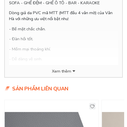
SOFA - GHẾ ĐỆM - GHẾ Ô TÔ - BAR - KARAOKE
Dòng giả da PVC mã MTT (MTT đầu 4 vân mờ) của Vân
Hà với những ưu việt nổi bật như:
- Bề mặt chắc chắn.
- Đàn hồi tốt.
- Mềm mại thoáng khí.
- Dễ
dàng vệ sinh.
- Thân thiện với môi trường.
Xem thêm
- Giá siêu hợp lý chỉ 9x.000đ/mét
SẢN PHẨM LIÊN QUAN